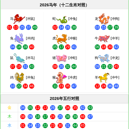
2026马年（十二生肖对照）
马
[冲鼠]
蛇
[冲兔]
龙
[冲狗]
01
13
25
37
49
02
14
26
38
03
15
27
39
兔
[冲鸡]
虎
[冲猴]
牛
[冲羊]
04
16
28
40
05
17
29
41
06
18
30
42
鼠
[冲马]
猪
[冲蛇]
狗
[冲龙]
07
19
31
43
08
20
32
44
09
21
33
45
鸡
[冲兔]
猴
[冲虎]
羊
[冲牛]
10
22
34
46
11
23
35
47
12
24
36
48
2026年五行对照
金
04
05
12
13
26
27
34
35
42
43
木
08
09
16
17
24
25
38
39
46
47
水
01
14
15
22
23
30
31
44
45