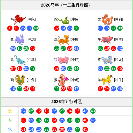
2026马年（十二生肖对照）
马
[冲鼠]
蛇
[冲兔]
龙
[冲狗]
01
13
25
37
49
02
14
26
38
03
15
27
39
兔
[冲鸡]
虎
[冲猴]
牛
[冲羊]
04
16
28
40
05
17
29
41
06
18
30
42
鼠
[冲马]
猪
[冲蛇]
狗
[冲龙]
07
19
31
43
08
20
32
44
09
21
33
45
鸡
[冲兔]
猴
[冲虎]
羊
[冲牛]
10
22
34
46
11
23
35
47
12
24
36
48
2026年五行对照
金
04
05
12
13
26
27
34
35
42
43
木
08
09
16
17
24
25
38
39
46
47
水
01
14
15
22
23
30
31
44
45