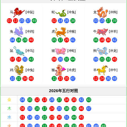
马
[冲鼠]
蛇
[冲兔]
龙
[冲狗]
01
13
25
37
49
02
14
26
38
03
15
27
39
兔
[冲鸡]
虎
[冲猴]
牛
[冲羊]
04
16
28
40
05
17
29
41
06
18
30
42
鼠
[冲马]
猪
[冲蛇]
狗
[冲龙]
07
19
31
43
08
20
32
44
09
21
33
45
鸡
[冲兔]
猴
[冲虎]
羊
[冲牛]
10
22
34
46
11
23
35
47
12
24
36
48
2026年五行对照
金
04
05
12
13
26
27
34
35
42
43
木
08
09
16
17
24
25
38
39
46
47
水
01
14
15
22
23
30
31
44
45
火
02
03
10
11
18
19
32
33
40
41
48
49