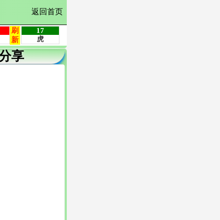
返回首页
分享