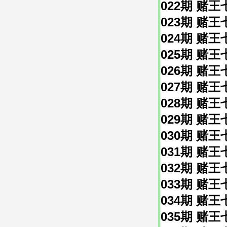
022期 赌王七尾
023期 赌王七尾
024期 赌王七尾
025期 赌王七尾
026期 赌王七尾
027期 赌王七尾
028期 赌王七尾
029期 赌王七尾
030期 赌王七尾
031期 赌王七尾
032期 赌王七尾
033期 赌王七尾
034期 赌王七尾
035期 赌王七尾