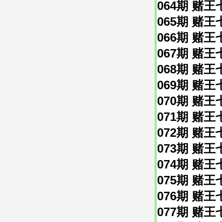
064期 赌王七尾
065期 赌王七尾
066期 赌王七尾
067期 赌王七尾
068期 赌王七尾
069期 赌王七尾
070期 赌王七尾
071期 赌王七尾
072期 赌王七尾
073期 赌王七尾
074期 赌王七尾
075期 赌王七尾
076期 赌王七尾
077期 赌王七尾