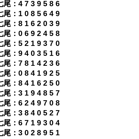
：4 7 3 9 5 8 6
：1 0 8 5 6 4 9
：8 1 6 2 0 3 9
：0 6 9 2 4 5 8
：5 2 1 9 3 7 0
：9 4 0 3 5 1 6
：7 8 1 4 2 3 6
：0 8 4 1 9 2 5
：8 4 1 6 2 5 0
：3 1 9 4 8 5 7
：6 2 4 9 7 0 8
：3 8 4 0 5 2 7
：6 7 1 9 3 0 4
：3 0 2 8 9 5 1