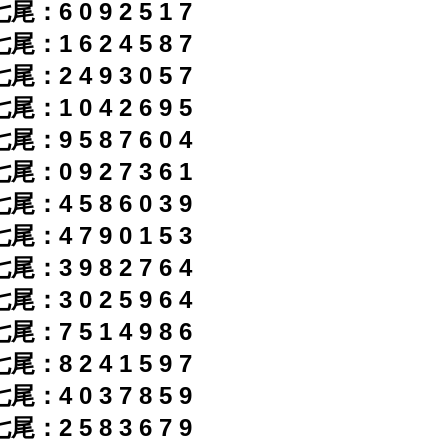
：6 0 9 2 5 1 7
：1 6 2 4 5 8 7
：2 4 9 3 0 5 7
：1 0 4 2 6 9 5
：9 5 8 7 6 0 4
：0 9 2 7 3 6 1
：4 5 8 6 0 3 9
：4 7 9 0 1 5 3
：3 9 8 2 7 6 4
：3 0 2 5 9 6 4
：7 5 1 4 9 8 6
：8 2 4 1 5 9 7
：4 0 3 7 8 5 9
：2 5 8 3 6 7 9