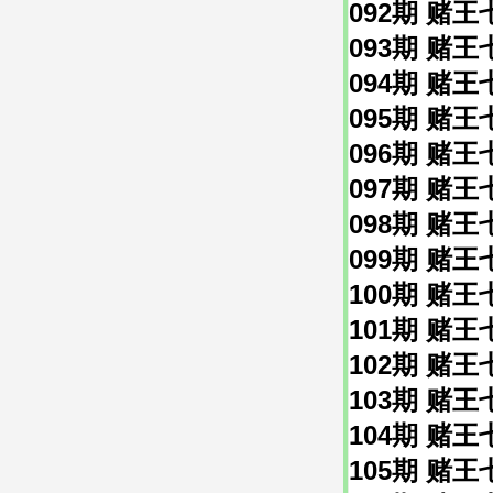
092期 赌王七尾
093期 赌王七尾
094期 赌王七尾
095期 赌王七尾
096期 赌王七尾
097期 赌王七尾
098期 赌王七尾
099期 赌王七尾
100期 赌王七尾
101期 赌王七尾
102期 赌王七尾
103期 赌王七尾
104期 赌王七尾
105期 赌王七尾