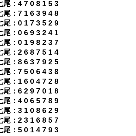
：4 7 0 8 1 5 3
：7 1 6 3 9 4 8
：0 1 7 3 5 2 9
：0 6 9 3 2 4 1
：0 1 9 8 2 3 7
：2 6 8 7 5 1 4
：8 6 3 7 9 2 5
：7 5 0 6 4 3 8
：1 6 0 4 7 2 8
：6 2 9 7 0 1 8
：4 0 6 5 7 8 9
：3 1 0 8 6 2 9
：2 3 1 6 8 5 7
：5 0 1 4 7 9 3