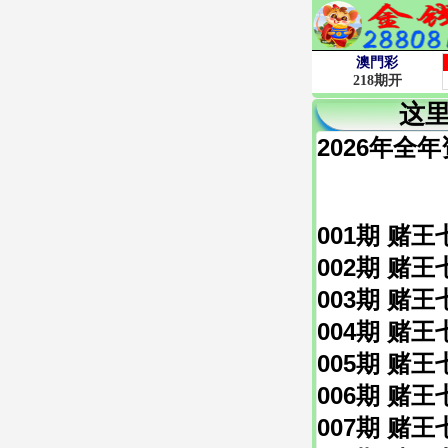
这
2026年全年
001期 赌王七尾
002期 赌王七尾
003期 赌王七尾
004期 赌王七尾
005期 赌王七尾
006期 赌王七尾
007期 赌王七尾