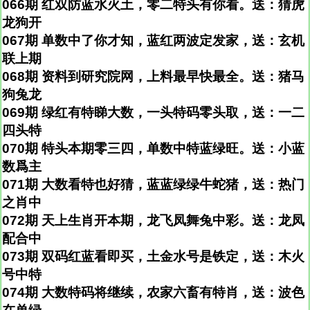
066期 红双防蓝水火土，零二特头有你看。送：猜虎
龙狗开
067期 单数中了你才知，蓝红两波定发家，送：玄机
联上期
068期 资料到研究院网，上料最早快最全。送：猪马
狗兔龙
069期 绿红有特睇大数，一头特码零头取，送：一二
四头特
070期 特头本期零三四，单数中特蓝绿旺。送：小蓝
数爲主
071期 大数看特也好猜，蓝蓝绿绿牛蛇猪，送：热门
之肖中
072期 天上生肖开本期，龙飞凤舞兔中彩。送：龙凤
配合中
073期 双码红蓝看即买，土金水号是铁定，送：木火
号中特
074期 大数特码将继续，农家六畜有特肖，送：波色