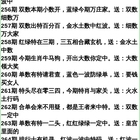
波中
256期 双数本期小数开，蓝绿今期万庄家。送：双数
细数万
257期 双数出特百分百，金水土数中红波。送：细数
万大家
258期 红绿特在三期，三五相合藏玄机，送：金水土
中数
259期 今期生肖牛马狗，开出大数你定中。送：大数
领大奖
260期 单数有特请君查，蓝色一波防绿单，送：要钱
买女人
261期 特头尽在零三四，今期特肖与家关，送：火水
土行码
262期 合单会来不用疑，都是王者来中特。送：双数
一定中
263期 单数有特一二头，红红绿绿一定中。送：皇宫
里面的
264期 排行十有机寻，红波一波中特码。送：红波一