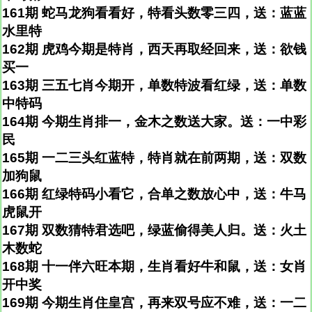
161期 蛇马龙狗看看好，特看头数零三四，送：蓝蓝
水里特
162期 虎鸡今期是特肖，西天再取经回来，送：欲钱
买一
163期 三五七肖今期开，单数特波看红绿，送：单数
中特码
164期 今期生肖排一，金木之数送大家。送：一中彩
民
165期 一二三头红蓝特，特肖就在前两期，送：双数
加狗鼠
166期 红绿特码小看它，合单之数放心中，送：牛马
虎鼠开
167期 双数猜特君选吧，绿蓝偷得美人归。送：火土
木数蛇
168期 十一伴六旺本期，生肖看好牛和鼠，送：女肖
开中奖
169期 今期生肖住皇宫，再来双号应不难，送：一二