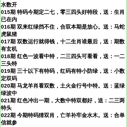
水数开
015期 特码今期定二七，零三四头好特段，送：生肖
已在内
016期 双来红绿挡不住，合双本期是放心。送：马蛇
虎鼠猪
017期 双数运行就得钱，十二生肖谁最后，送：期数
有玄机
018期 红色一波看中特，二三四头可看看，送：一二
三头特
019期 三十以下有特码，红码有特小防绿，送：小数
定双码
020期 马龙羊肖看双数，土火金行号中特。送：蓝绿
绿波中
021期 红色冲出一期，大数中特双都好，送：二三两
特头
022期 今期特码猜双肖，亡羊补牢金水木。送：合单
信就参