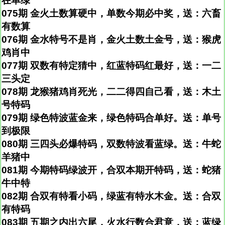
在单绿
075期 金火土数算硬中，单数今期必中奖，送：六畜
有数算
076期 金水特号不是肖，金火土数土金号，送：猴虎
鸡肖中
077期 双数有特定猜中，红蓝特码红最好，送：一二
三头定
078期 龙猴猪鸡肖死光，二二得四自己看，送：木土
号特码
079期 绿色特波蓝金来，绿色特码合单好。送：单号
到极限
080期 三四头必爆特码，双数特波看蓝绿。送：牛蛇
羊猪中
081期 今期特码绿波开，合双本期开特码，送：蛇猪
牛中特
082期 合双有特看小码，绿蓝有特水木金。送：合双
有特码
083期 五期之内出六尾，火水行数合君意，送：蓝绿