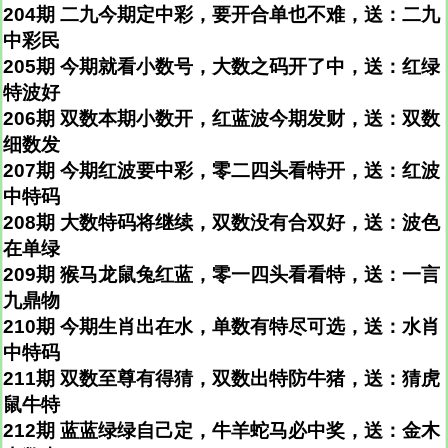
204期 二九今期定中彩，要开合单也不难，送：二九
中彩民
205期 今期就看小数号，大数之码开了中，送：红绿
特波好
206期 双数本期小数开，红蓝波今期发财，送：双数
细数发
207期 今期红波要中彩，零二四头看特开，送：红波
中特码
208期 大数特码将继续，双数没有合双好，送：波色
在单绿
209期 猴马龙鼠兔红蓝，零一四头看看特，送：一言
九鼎物
210期 今期生肖出在水，单数有特尽可选，送：水肖
中特码
211期 双数至尊有得猜，双数出特防牛猪，送：猜虎
鼠牛特
212期 蓝蓝绿绿自己定，牛羊蛇马必中奖，送：金木