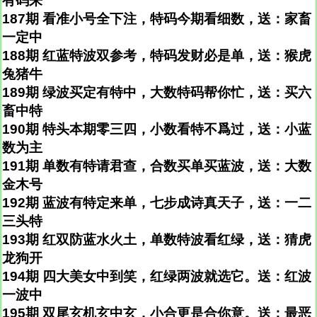
有码来
187期 看准小号全下注，特码今期看细数，送：家畜
一定中
188期 红蓝特波双参考，特码发财必是单，送：猴虎
兔猪牛
189期 绿波买定有特中，大数特码帮你忙，送：买六
畜中特
190期 特头本期零三四，小数看特不爲过，送：小蓝
数为主
191期 单数有特请君查，合数买单买蓝波，送：大数
金木号
192期 蓝波有特定来单，七步成诗真天子，送：一二
三头特
193期 红双防蓝水火土，单数特波看红绿，送：猜虎
龙狗开
194期 四大美女中到笑，红绿两波就选它。送：红波
一波中
195期 双尾玄机玄中玄，小合更是合你意。送：最恶