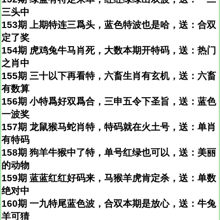
三头中
153期 上期特连三爲头，蓝色特波也是哈，送：合双
定了奖
154期 虎鸡兔牛马肖死，大数本期开特码，送：热门
之肖中
155期 三十以下再看特，六畜生肖有玄机，送：六畜
有数算
156期 小特爲好双爲合，三申五令下圣旨，送：蓝色
一波奖
157期 龙鼠猴马蛇肖特，特码就在火土号，送：单肖
有特码
158期 狗羊牛猴中了特，单号红绿也可以，送：美丽
的动物
159期 蓝蓝红红好码来，马猴羊虎肯定杀，送：单数
绝对中
160期 一九特尾蓝色波，合双本期是放心，送：牛兔
羊可猜