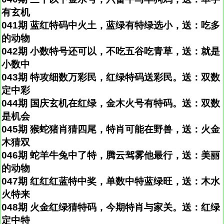
有玄机
041期 蓝红特码中火土，蓝绿有特绿选小，送：吃多
的动物
042期 小数特号还可以，不吃五谷吃青草，送：就是
小数中
043期 特攻细数万彩民，红绿特码送彩民。送：双数
定中彩
044期 国庆玄机在红绿，金木火号有特码。送：双数
是机会
045期 猴蛇猪肖猜四尾，特肖可能在野兽，送：火金
木猜双
046期 蛇羊牛兔中了特，腾云驾雾他最行，送：美丽
的动物
047期 红红红蓝特中奖，单数中特蓝绿旺，送：木水
火特来
048期 火金红绿猜特码，今期特肖与家关。送：红绿
定中特