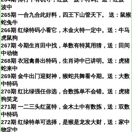
波中
265期 一合九合此好料，四王下山管天下。 送：鼠猴
蛇兔牛
266期 红绿特码小看它，木金火特一定中。送：牛马
虎鼠狗
267期 今期生肖田中找，单数有特莫用猜，送：田间
中动物
268期 衣冠禽兽出特码，生肖诗中已讲明。送：虎猪
蛇来中
269期 金牛出门迎财神，猴蛇共舞看今期。送：大数
中特码
270期 红比绿强任你选，合数拣单不会错。送：虎猪
狗笑龙
271期 一二三头红蓝特，金木土中有数拣，送：双数
中特码
272期 红绿特单可选择，是猴是龙发大财，送：家中
物定中