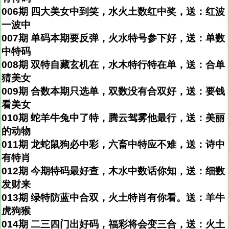
006期 四大美女中到笑，水火土数红中奖，送：红波
一波中
007期 单码本期要反弹，火水特号参下好，送：单数
中特码
008期 双特自藏玄机在，水木特行特在单，送：合单
猜美女
009期 合数本期只选单，双数没有合双好，送：要钱
看美女
010期 蛇羊牛兔中了特，腾云驾雾他最行，送：美丽
的动物
011期 龙蛇鼠狗必中彩，六畜中特应不难，送：诗中
有特肖
012期 今期特码最好查，木水中数话你知，送：细数
发财来
013期 绿特防蓝中合双，火土特肖有你看。送：羊牛
虎狗猴
014期 二三四门出好码，福彩将会变三合，送：火土