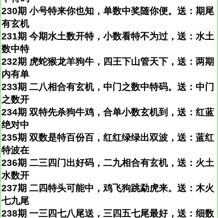
230期 小号特来你也知，单数中奖随你便。送：期尾
有玄机
231期 今期水土数开特，小数看特不为过，送：水土
数中特
232期 虎蛇猴龙羊狗牛，四王下山管天下，送：两期
内有单
233期 二八相合有玄机，中门之数中特码。送：中门
之数开
234期 双特先杀狗牛鸡，合单小数玄机到，送：红蓝
绝对中
235期 双数是特百份百，红红绿绿出双波，送：蓝红
特波在
236期 二三四门出好码，二九相合有玄机，送：火土
水数开
237期 二四特头可能中，鸡飞狗跳勐虎来。送：木火
七九尾
238期 一三四七八尾送，三四五七尾最好，送：细数