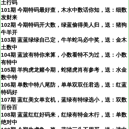
土行码
101期 今期特码最好查，木水中数话你知，送：细数
发财来
102期 今期特码开大数，绿蓝偷得美人归，送：猪狗
牛羊开
103期 蓝蓝绿绿自己定，牛羊蛇马必中奖，送：金木
土数中
104期 蓝波有特你来算，小数看特不为过，送：小数
有特中
105期 羊狗虎龙赌今期，蛇猪虎肖有参考，送：水金
数中特
106期 单数中特八尾防，单单双双任君选，送：红蓝
特码好
107期 蓝红美女单玄机，蓝绿有特绿选小，送：双数
百份百
108期 蓝蓝红红好码来，红绿有特金木行，送：单数
绝对中