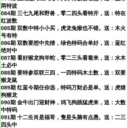
两特波
084期 三七九尾和野兽，零二四头看特开，送：特在
红波数
085期 双数中特小小买，虎龙兔猴也不错。送：木火
号有特
086期 双数要想中先猜，绿色特码合单好，送：蓝红
绝对中
087期 看好猴龙狗羊蛇，零二三头看着来，送：水木
土必中
088期 要特参双联三四，一四特码木土数，送：双要
猴龙鼠
089期 红蓝今期任你选，特码万财必是单。送：虎猪
狗猴龙
090期 金牛出门迎财神，鸡飞狗跳猛虎来，送：大数
中特码
091期 十二生肖是福哥，隻是头脑有点愚。送：二三
四头中