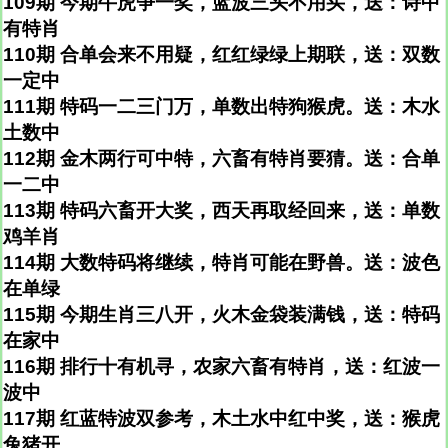
109期 今期牛虎争一奖，蓝波三头不用买，送：诗中
有特肖
110期 合单会来不用疑，红红绿绿上期联，送：双数
一定中
111期 特码一二三门万，单数出特狗猴虎。送：木水
土数中
112期 金木两行可中特，六畜有特肖要猜。送：合单
一二中
113期 特码六畜开大奖，西天再取经回来，送：单数
鸡羊肖
114期 大数特码将继续，特肖可能在野兽。送：波色
在单绿
115期 今期生肖三八开，火木金袋装满钱，送：特码
在家中
116期 排行十有机寻，农家六畜有特肖，送：红波一
波中
117期 红蓝特波双参考，木土水中红中奖，送：猴虎
兔猪开