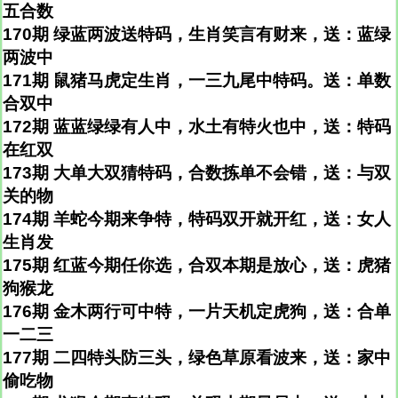
五合数
170期 绿蓝两波送特码，生肖笑言有财来，送：蓝绿
两波中
171期 鼠猪马虎定生肖，一三九尾中特码。送：单数
合双中
172期 蓝蓝绿绿有人中，水土有特火也中，送：特码
在红双
173期 大单大双猜特码，合数拣单不会错，送：与双
关的物
174期 羊蛇今期来争特，特码双开就开红，送：女人
生肖发
175期 红蓝今期任你选，合双本期是放心，送：虎猪
狗猴龙
176期 金木两行可中特，一片天机定虎狗，送：合单
一二三
177期 二四特头防三头，绿色草原看波来，送：家中
偷吃物