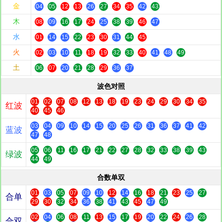
金
04
05
12
13
26
27
34
35
42
43
木
08
09
16
17
24
25
38
39
46
47
水
01
14
15
22
23
30
31
44
45
火
02
03
10
11
18
19
32
33
40
41
48
49
土
06
07
20
21
28
29
36
37
波色对照
01
02
07
08
12
13
18
19
23
24
29
30
34
35
红波
40
45
46
03
04
09
10
14
15
20
25
26
31
36
37
41
42
蓝波
47
48
05
06
11
16
17
21
22
27
28
32
33
38
39
43
绿波
44
49
合数单双
01
03
05
07
09
10
12
14
16
18
21
23
25
27
合单
29
30
32
34
36
38
41
43
45
47
49
02
04
06
08
11
13
15
17
19
20
22
24
26
28
合双