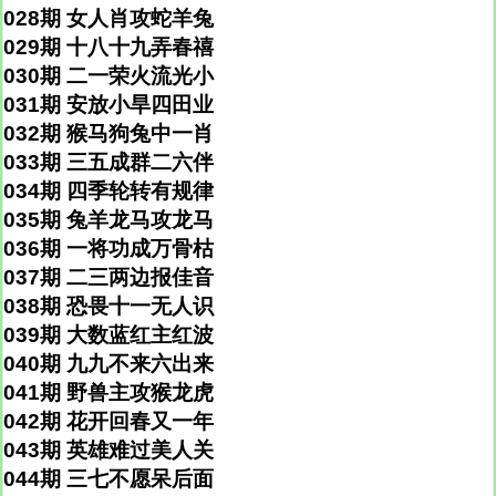
028期 女人肖攻蛇羊兔
029期 十八十九弄春禧
030期 二一荣火流光小
031期 安放小旱四田业
032期 猴马狗兔中一肖
033期 三五成群二六伴
034期 四季轮转有规律
035期 兔羊龙马攻龙马
036期 一将功成万骨枯
037期 二三两边报佳音
038期 恐畏十一无人识
039期 大数蓝红主红波
040期 九九不来六出来
041期 野兽主攻猴龙虎
042期 花开回春又一年
043期 英雄难过美人关
044期 三七不愿呆后面