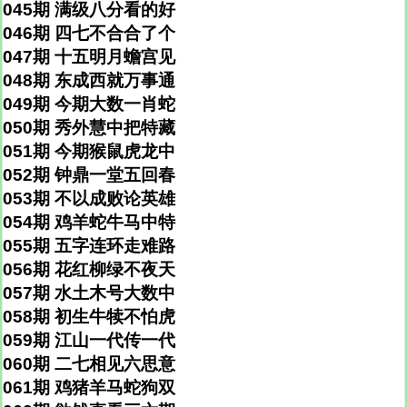
045期 满级八分看的好
046期 四七不合合了个
047期 十五明月蟾宫见
048期 东成西就万事通
049期 今期大数一肖蛇
050期 秀外慧中把特藏
051期 今期猴鼠虎龙中
052期 钟鼎一堂五回春
053期 不以成败论英雄
054期 鸡羊蛇牛马中特
055期 五字连环走难路
056期 花红柳绿不夜天
057期 水土木号大数中
058期 初生牛犊不怕虎
059期 江山一代传一代
060期 二七相见六思意
061期 鸡猪羊马蛇狗双