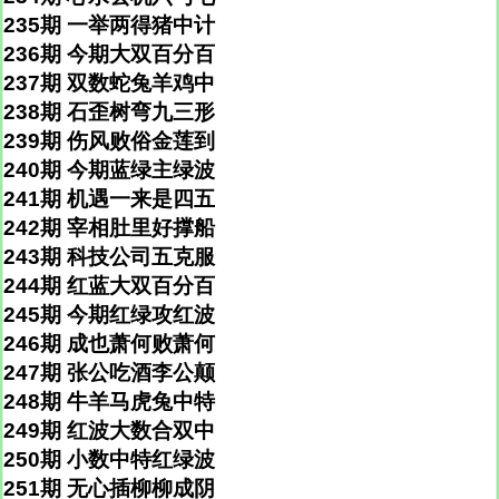
235期 一举两得猪中计
236期 今期大双百分百
237期 双数蛇兔羊鸡中
238期 石歪树弯九三形
239期 伤风败俗金莲到
240期 今期蓝绿主绿波
241期 机遇一来是四五
242期 宰相肚里好撑船
243期 科技公司五克服
244期 红蓝大双百分百
245期 今期红绿攻红波
246期 成也萧何败萧何
247期 张公吃酒李公颠
248期 牛羊马虎兔中特
249期 红波大数合双中
250期 小数中特红绿波
251期 无心插柳柳成阴