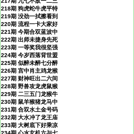
217期 九七不敌一二三
218期 狗虎蛇牛虎平特
219期 没劲一拭擦看到
220期 流程一卡大家好
221期 今期合双蓝波中
222期 出师未捷身先死
223期 一等奖我很坚强
224期 今岁西落背世盟
225期 似醉未醉七分醉
226期 宫中肖主鸡龙猴
227期 财神旺出二六间
228期 野兽攻龙虎鼠猴
229期 二三五门龙猴牛
230期 鼠羊猴猪龙马中
231期 合双水土金号码
232期 大水冲了龙王庙
233期 大树底下好乘凉
234期 心水玄机六与七