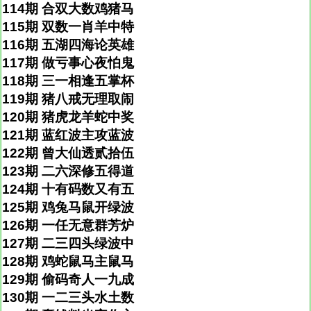
114期 合双大数鸡猪马
115期 双数一肖羊中特
116期 五湖四海论英雄
117期 做亏事心夜怕鬼
118期 三一相逢五掌杯
119期 猪八戒无理取闹
120期 猪虎龙羊蛇中奖
121期 蓝红波主攻蓝波
122期 曾大仙透贰拾伍
123期 二六深修五得道
124期 十有码数又有五
125期 鸡兔马鼠开绿波
126期 一任无意群芳炉
127期 二三四头绿波中
128期 鸡蛇鼠马主鼠马
129期 偷码奇人一九成
130期 一二三头水土数