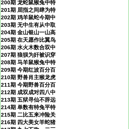
200期 龙蛇鼠猴兔中特
201期 屈指之间肆为特
202期 鸡羊鼠蛇今期中
203期 无中生有从中取
204期 金山银山一山高
205期 在天愿作比翼鸟
206期 水火木数合双中
207期 狼狈为奸被识穿
208期 马羊鼠猴兔中特
209期 今期红波百分百
210期 野兽肖主猴龙虎
211期 今期野兽百分百
212期 成双成对四八中
213期 五狱寻仙不辞远
214期 单数有特兔平特
215期 二比五来冲险关
216期 四大美女羊蛇猪