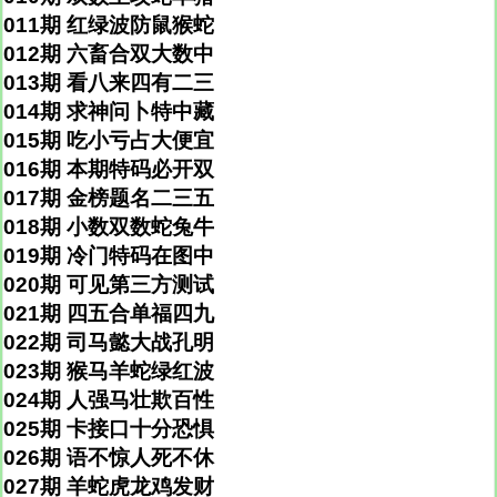
011期 红绿波防鼠猴蛇
012期 六畜合双大数中
013期 看八来四有二三
014期 求神问卜特中藏
015期 吃小亏占大便宜
016期 本期特码必开双
017期 金榜题名二三五
018期 小数双数蛇兔牛
019期 冷门特码在图中
020期 可见第三方测试
021期 四五合单福四九
022期 司马懿大战孔明
023期 猴马羊蛇绿红波
024期 人强马壮欺百性
025期 卡接口十分恐惧
026期 语不惊人死不休
027期 羊蛇虎龙鸡发财