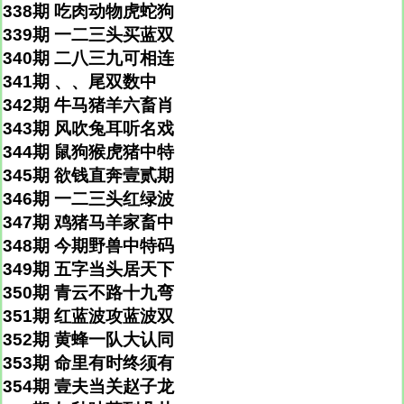
338期 吃肉动物虎蛇狗
339期 一二三头买蓝双
340期 二八三九可相连
341期 、、尾双数中
342期 牛马猪羊六畜肖
343期 风吹兔耳听名戏
344期 鼠狗猴虎猪中特
345期 欲钱直奔壹贰期
346期 一二三头红绿波
347期 鸡猪马羊家畜中
348期 今期野兽中特码
349期 五字当头居天下
350期 青云不路十九弯
351期 红蓝波攻蓝波双
352期 黄蜂一队大认同
353期 命里有时终须有
354期 壹夫当关赵子龙