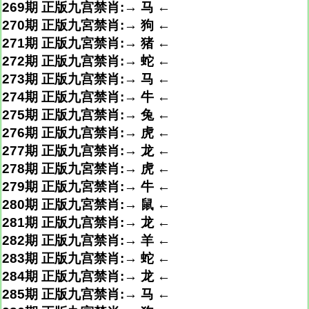
269期 正版九宫禁肖:→ 马 ←
270期 正版九宮禁肖:→ 狗 ←
271期 正版九宮禁肖:→ 猪 ←
272期 正版九宫禁肖:→ 蛇 ←
273期 正版九宫禁肖:→ 马 ←
274期 正版九宫禁肖:→ 牛 ←
275期 正版九宫禁肖:→ 兔 ←
276期 正版九宫禁肖:→ 虎 ←
277期 正版九宫禁肖:→ 龙 ←
278期 正版九宮禁肖:→ 虎 ←
279期 正版九宮禁肖:→ 牛 ←
280期 正版九宮禁肖:→ 鼠 ←
281期 正版九宫禁肖:→ 龙 ←
282期 正版九宫禁肖:→ 羊 ←
283期 正版九宫禁肖:→ 蛇 ←
284期 正版九宫禁肖:→ 龙 ←
285期 正版九宫禁肖:→ 马 ←