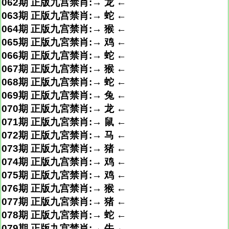
062期 正版九宫禁肖:→ 龙 ←
063期 正版九宫禁肖:→ 蛇 ←
064期 正版九宫禁肖:→ 猴 ←
065期 正版九宮禁肖:→ 鸡 ←
066期 正版九宫禁肖:→ 蛇 ←
067期 正版九宫禁肖:→ 猴 ←
068期 正版九宫禁肖:→ 蛇 ←
069期 正版九宫禁肖:→ 兔 ←
070期 正版九宮禁肖:→ 龙 ←
071期 正版九宮禁肖:→ 鼠 ←
072期 正版九宮禁肖:→ 马 ←
073期 正版九宮禁肖:→ 猪 ←
074期 正版九宫禁肖:→ 鸡 ←
075期 正版九宮禁肖:→ 鸡 ←
076期 正版九宫禁肖:→ 猴 ←
077期 正版九宮禁肖:→ 猪 ←
078期 正版九宮禁肖:→ 蛇 ←
079期 正版九宫禁肖:→ 牛 ←