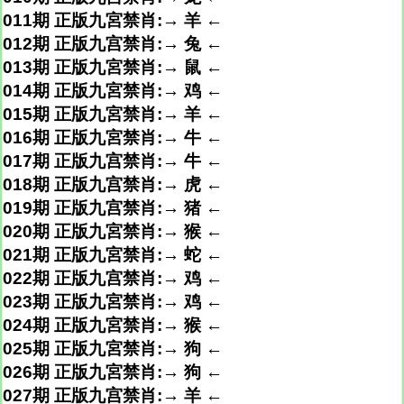
011期 正版九宮禁肖:→ 羊 ←
012期 正版九宫禁肖:→ 兔 ←
013期 正版九宮禁肖:→ 鼠 ←
014期 正版九宮禁肖:→ 鸡 ←
015期 正版九宮禁肖:→ 羊 ←
016期 正版九宮禁肖:→ 牛 ←
017期 正版九宫禁肖:→ 牛 ←
018期 正版九宫禁肖:→ 虎 ←
019期 正版九宫禁肖:→ 猪 ←
020期 正版九宮禁肖:→ 猴 ←
021期 正版九宮禁肖:→ 蛇 ←
022期 正版九宫禁肖:→ 鸡 ←
023期 正版九宮禁肖:→ 鸡 ←
024期 正版九宮禁肖:→ 猴 ←
025期 正版九宮禁肖:→ 狗 ←
026期 正版九宮禁肖:→ 狗 ←
027期 正版九宫禁肖:→ 羊 ←