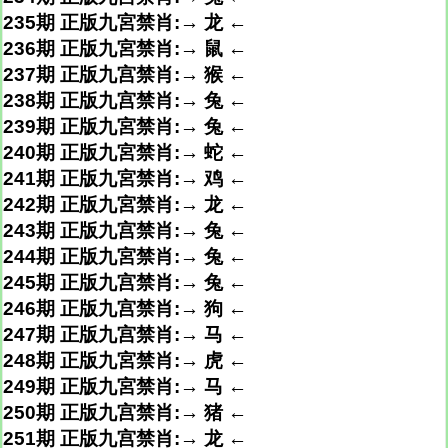
235期 正版九宮禁肖:→ 龙 ←
236期 正版九宮禁肖:→ 鼠 ←
237期 正版九宫禁肖:→ 猴 ←
238期 正版九宫禁肖:→ 兔 ←
239期 正版九宮禁肖:→ 兔 ←
240期 正版九宮禁肖:→ 蛇 ←
241期 正版九宮禁肖:→ 鸡 ←
242期 正版九宮禁肖:→ 龙 ←
243期 正版九宫禁肖:→ 兔 ←
244期 正版九宮禁肖:→ 兔 ←
245期 正版九宫禁肖:→ 兔 ←
246期 正版九宫禁肖:→ 狗 ←
247期 正版九宫禁肖:→ 马 ←
248期 正版九宮禁肖:→ 虎 ←
249期 正版九宮禁肖:→ 马 ←
250期 正版九宫禁肖:→ 猪 ←
251期 正版九宫禁肖:→ 龙 ←