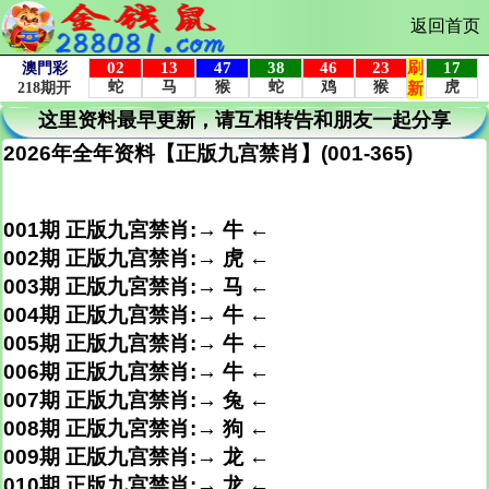
返回首页
这里资料最早更新，请互相转告和朋友一起分享
2026年全年资料【正版九宫禁肖】(001-365)
001期 正版九宮禁肖:→ 牛 ←
002期 正版九宫禁肖:→ 虎 ←
003期 正版九宮禁肖:→ 马 ←
004期 正版九宫禁肖:→ 牛 ←
005期 正版九宫禁肖:→ 牛 ←
006期 正版九宫禁肖:→ 牛 ←
007期 正版九宫禁肖:→ 兔 ←
008期 正版九宮禁肖:→ 狗 ←
009期 正版九宫禁肖:→ 龙 ←
010期 正版九宫禁肖:→ 龙 ←