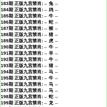
183期 正版九宫禁肖:→ 兔 ←
184期 正版九宫禁肖:→ 鸡 ←
185期 正版九宮禁肖:→ 牛 ←
186期 正版九宮禁肖:→ 蛇 ←
187期 正版九宫禁肖:→ 猴 ←
188期 正版九宫禁肖:→ 猪 ←
189期 正版九宫禁肖:→ 虎 ←
190期 正版九宫禁肖:→ 牛 ←
191期 正版九宫禁肖:→ 羊 ←
192期 正版九宮禁肖:→ 牛 ←
193期 正版九宫禁肖:→ 猪 ←
194期 正版九宫禁肖:→ 马 ←
195期 正版九宮禁肖:→ 牛 ←
196期 正版九宫禁肖:→ 马 ←
197期 正版九宫禁肖:→ 马 ←
198期 正版九宫禁肖:→ 蛇 ←
199期 正版九宫禁肖:→ 龙 ←