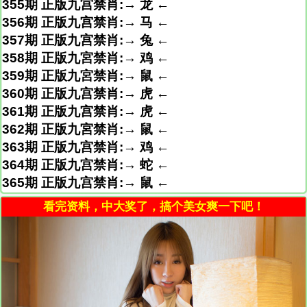
355期 正版九宫禁肖:→ 龙 ←
356期 正版九宫禁肖:→ 马 ←
357期 正版九宫禁肖:→ 兔 ←
358期 正版九宮禁肖:→ 鸡 ←
359期 正版九宮禁肖:→ 鼠 ←
360期 正版九宫禁肖:→ 虎 ←
361期 正版九宫禁肖:→ 虎 ←
362期 正版九宮禁肖:→ 鼠 ←
363期 正版九宫禁肖:→ 鸡 ←
364期 正版九宫禁肖:→ 蛇 ←
365期 正版九宫禁肖:→ 鼠 ←
看完资料，中大奖了，搞个美女爽一下吧！