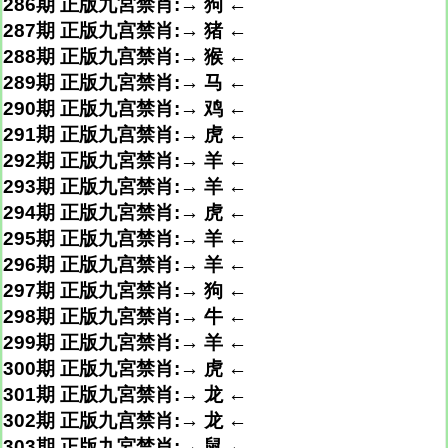
286期 正版九宮禁肖:→ 狗 ←
287期 正版九宫禁肖:→ 猪 ←
288期 正版九宫禁肖:→ 猴 ←
289期 正版九宮禁肖:→ 马 ←
290期 正版九宫禁肖:→ 鸡 ←
291期 正版九宫禁肖:→ 虎 ←
292期 正版九宮禁肖:→ 羊 ←
293期 正版九宮禁肖:→ 羊 ←
294期 正版九宮禁肖:→ 虎 ←
295期 正版九宫禁肖:→ 羊 ←
296期 正版九宫禁肖:→ 羊 ←
297期 正版九宮禁肖:→ 狗 ←
298期 正版九宮禁肖:→ 牛 ←
299期 正版九宮禁肖:→ 羊 ←
300期 正版九宮禁肖:→ 虎 ←
301期 正版九宮禁肖:→ 龙 ←
302期 正版九宫禁肖:→ 龙 ←
303期 正版九宮禁肖:→ 鼠 ←