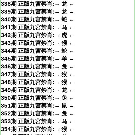
338期 正版九宫禁肖:→ 龙 ←
339期 正版九宮禁肖:→ 龙 ←
340期 正版九宫禁肖:→ 蛇 ←
341期 正版九宮禁肖:→ 马 ←
342期 正版九宫禁肖:→ 虎 ←
343期 正版九宮禁肖:→ 猴 ←
344期 正版九宫禁肖:→ 蛇 ←
345期 正版九宫禁肖:→ 羊 ←
346期 正版九宮禁肖:→ 兔 ←
347期 正版九宮禁肖:→ 猴 ←
348期 正版九宮禁肖:→ 猴 ←
349期 正版九宫禁肖:→ 龙 ←
350期 正版九宫禁肖:→ 兔 ←
351期 正版九宮禁肖:→ 鼠 ←
352期 正版九宫禁肖:→ 兔 ←
353期 正版九宮禁肖:→ 马 ←
354期 正版九宮禁肖:→ 猴 ←