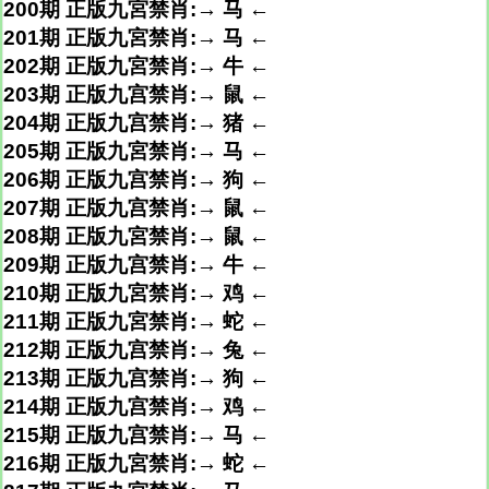
200期 正版九宮禁肖:→ 马 ←
201期 正版九宮禁肖:→ 马 ←
202期 正版九宮禁肖:→ 牛 ←
203期 正版九宫禁肖:→ 鼠 ←
204期 正版九宫禁肖:→ 猪 ←
205期 正版九宮禁肖:→ 马 ←
206期 正版九宫禁肖:→ 狗 ←
207期 正版九宫禁肖:→ 鼠 ←
208期 正版九宮禁肖:→ 鼠 ←
209期 正版九宫禁肖:→ 牛 ←
210期 正版九宮禁肖:→ 鸡 ←
211期 正版九宮禁肖:→ 蛇 ←
212期 正版九宫禁肖:→ 兔 ←
213期 正版九宫禁肖:→ 狗 ←
214期 正版九宫禁肖:→ 鸡 ←
215期 正版九宫禁肖:→ 马 ←
216期 正版九宮禁肖:→ 蛇 ←