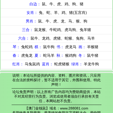
白边：
鼠、牛、虎、鸡、狗、猪
女肖：
兔、蛇、羊、鸡、猪(五宫肖)
男肖：
鼠、牛、虎、龙、马、猴、狗
三合：
鼠龙猴、牛蛇鸡、虎马狗、兔羊猪
六合：
鼠牛、龙鸡、虎猪、蛇猴、兔狗、马羊
琴：
兔蛇鸡
棋：
鼠牛狗
书：
虎龙马
画：
羊猴猪
春：
虎兔龙
夏：
蛇马羊
秋：
猴鸡狗
冬：
鼠牛猪
红肖：
马兔鼠鸡
蓝肖：
蛇虎猪猴
绿肖：
羊龙牛狗
说明：本论坛所提供的内容、资料、图片和资讯，只应用
在合法的资料探讨，暂不适用于其它，外围和使用。特此
声明！
论坛免责声明：以上所有广告内容均为赞助商提供，本站
不对其经营行为负责。浏览或使用者须自行承担有关责
任，本网站恕不负责。
【澳门金钱鼠】域名：www.288081.com
長期收集各類最新、最準確的每期文字資料大全，最快開