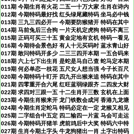
011期 今期生肖有火花 二五一十万大家 生肖在诗内
012期 今期特码最好找 红头绿尾藏特码 坐马必中钱
013期 三九三四必开一 今期要防猴猪开 特码在其中
014期 马前兔后三合狗 一片天机定虎狗 特码不离三
015期 正码可买三十五 黄金定地有玄机 特码一看见
016期 今期待会景色好 有人十元买码时 蓝水青山好
017期 敢问特码开多少 二三三四开本期 一五合码来
018期 六上七下出生肖 是蛇是马自己查 蛇马定本期
019期 何必单恋一枝花 五尺女人想当强 今子长百尺
020期 今期特码十盯开 四九开出猴来追 特码在其中
021期 四零重开合六尾 红旺蓝弱绿跟齐 二四发大财
022期 求四对三跟一五 十二生肖开三数 玄机在上面
023期 今期生肖猴来开 龙门铁数会成河 香港九龙塘
024期 今期生肖定蛇马 特码必定在一定 龙猴又相见
025期 二字组合中五定 四二输四一片蓝 马会可走运
026期 今期特码开猪羊 虎前鸡后中大奖 特码六中特
027期 生肖今期土字头 牛龙狗猪出一肖 土字出特码