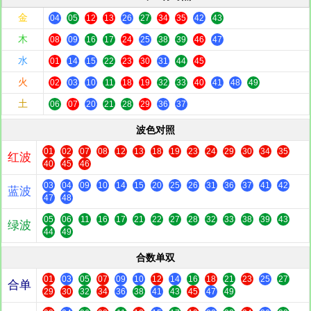
金
04
05
12
13
26
27
34
35
42
43
木
08
09
16
17
24
25
38
39
46
47
水
01
14
15
22
23
30
31
44
45
火
02
03
10
11
18
19
32
33
40
41
48
49
土
06
07
20
21
28
29
36
37
波色对照
01
02
07
08
12
13
18
19
23
24
29
30
34
35
红波
40
45
46
03
04
09
10
14
15
20
25
26
31
36
37
41
42
蓝波
47
48
05
06
11
16
17
21
22
27
28
32
33
38
39
43
绿波
44
49
合数单双
01
03
05
07
09
10
12
14
16
18
21
23
25
27
合单
29
30
32
34
36
38
41
43
45
47
49