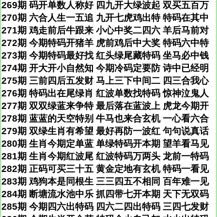
269期 码开单数人称好 四九开大绿波起 双买五百万
270期 六合人生一五追 九开七虎鸡出特 特码在其中
271期 鸡走前后牛跟来 小心中奖二四六 羊后马前对
272期 今期特码开猪羊 虎前鸡后中大奖 特码六中特
273期 今期特码最好找 红头绿尾藏特码 坐马必中钱
274期 开大开小自然知 今期冷码定要防 诗中已经明
275期 三前四后五发财 马上三下中间二 四三合我心
276期 特码出在尾绿肖 红波单数找特码 惊神泣鬼人
277期 双双绿蓝来争特 最后落在蓝波上 虎龙今期开
278期 蓝蓝的天空特别 牛马也来合玄机 一心看六合
279期 双绿生肖有希望 最好再防一波红 句句说真话
280期 生肖今期定单蓝 单绿特码开本期 望羊看马见
281期 生肖今期红波尾 红波特码万两头 龙前一特码
282期 正码可买三十五 黄金定地有玄机 特码一看见
283期 鸡狗本是同根生 三三四五不相同 百年难一见
284期 断塘流水池中乐 抓四带七开本期 天下无双码
285期 今期四六出特码 四六二四出特码 三四七发财