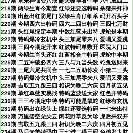
217期 求来神仙变八戒 翻天覆地看牛羊 六七成四二
218期 两绿生肖今期查 红绿还要选特码 杀猪来拜神
219期 出蓝出红防尾门 双绿生肖仔细杀 码开石头字
220期 今期四六出特码 四六二四出特码 三四七万财
221期 头红尾绿定本期 中数红蓝未出特 虎蛇是本期
222期 特码爆冷玄机中 头三加尾零来八 爱唱又爱跳
223期 三四今期定开来 红波特码单数开 医院大门口
224期 今期生肖头还红 红蓝相合中特码 虎蛇中本期
225期 二五冲破必四六 三八与九当头数 蛇兔送财来
226期 三尾六尾共同合 一七二五助你发 小猪二三头
227期 特码爆冷玄机中 头三加尾零来八 爱唱又爱跳
228期 吉取五九跟三四 相识为晚二六庆 四月初五见
229期 单红单蓝实易找 特码蓝波送大家 红色开特码
230期 三三今期定中特 特码可能是鼠蛇 红绿有玄机
231期 特码出在绿头上 绿红还要选特码 一七来出特
232期 万里碧空朵朵云 闲花野草反为珍 虎后来双开
233期 吉取五九跟三四 相识为晚二六庆 四月初五见
234期 马后来羊特码中 三七进二得三码 免鸡发大财