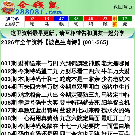
返回首页
这里资料最早更新，请互相转告和朋友一起分享
2026年全年资料【波色生肖诗】(001-365)
001期 财神送来一与四 六到锦旗发神威 老大是哪肖
002期 今期特码望二九 万财尽看二四六 牛羊万大财
003期 本期特码十和七 蛇虎本是一家亲 少去老就来
004期 五来四去羊万财 今期单双里明白 鸡猪中生肖
005期 鸡龙相合二八出 今期定要防三九 马猪定中特
006期 幸运号码中大奖 要中特码就去死 细羊捉玄机
007期 单数红蓝出特码 蓝波四七司来特 找水火的码
008期 一心两用真费劲 九宫六院定局面 最旺开三门
009期 今期特码免鼠在 十七十八定要防 一面雪白墙
010期 码中有码还是码 四二合六也无路 好花一百朵