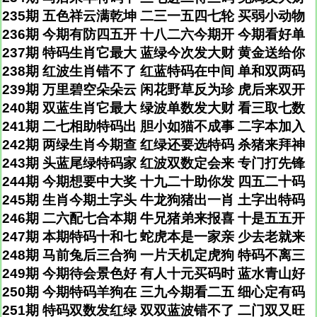
235期 五色祥云满乾坤 二三一五四七轮 买弱小动物
236期 今期有防四五开 十八二六今期开 今期看好单
237期 特码生肖它最大 蓝绿今次发大财 黄金送给你
238期 红波生肖错不了 红蓝特码在中间 单和双两码
239期 万里碧空朵朵云 闲花野草反为珍 虎后来双开
240期 双蓝生肖它最大 绿波单数发大财 看三取七数
241期 二七相助特码出 胆小如猫不成事 二字本加入
242期 两绿生肖今期查 红绿还要选特码 杀猪来拜神
243期 头蓝尾绿特码家 红波双数定会来 专门打先锋
244期 今期想要中大奖 十九二十助你发 四五二十码
245期 生肖今期土字头 牛龙狗猪出一肖 土字出特码
246期 二六配七合本期 牛兄猪弟来报喜 十是五五开
247期 本期特码十和七 蛇虎本是一家亲 少去老就来
248期 马前兔后三合狗 一片天机定虎狗 特码不离三
249期 今期待会景色好 有人十元买码时 蓝水青山好
250期 今期特码羊狗在 三九今期看二五 细心定有码
251期 特码双数发红绿 双双蓝波错不了 二门双又旺