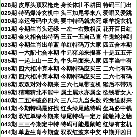
028期 皮厚头顶双枪走 身长体壮不耕田 特码三门出
029期 特码爆冷玄机中 头三加尾零来八 爱唱又爱跳
030期 幸运号码中大奖 要中特码就去死 细羊捉玄机
031期 今期生肖头还绿 一左一右数相反 花开百日红
032期 金火相合出特码 三五一五自己查 牛鬼蛇神到
033期 今期生肖出单蓝 单红特码万大家 四五合本期
034期 一六配七合本期 牛兄猪弟来报喜 十是五五开
035期 一起上山一三九 牛头马面来人家 四字当中有
036期 四六相冲克本期 今期特码应买三 二六七有码
037期 四六相冲克本期 今期特码应买三 二六七有码
038期 双双对对今期来 三六七尾带玄机 猴后不带鸡
039期 猜南猜北不能中 属土属水亦属金 欲钱看女人·
040期 二五冲破必四六 三八与九当头数 蛇兔送财来
041期 今期特码最好找 红头绿尾藏特码 坐马必中钱
042期 双红单绿今期来 绿尾特码一定万 能敬神之物
043期 三三今期定中特 特码可能是鼠蛇 红绿有玄机
044期 单蓝生肖今期查 双双红波来中奖 中期开凶日