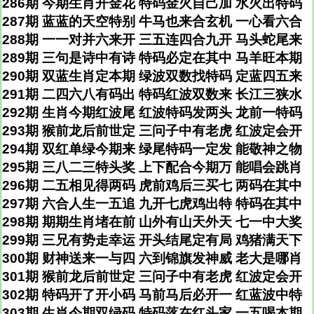
286期 今期生肖开金花 特码金火自己加 水火出特码
287期 蓝蓝的天空特别 牛马也来合玄机 一心看六合
288期 一一对并六来开 三五连四合九开 马头蛇尾来
289期 三句是诗中有诗 特码必定在其中 马羊旺本期
290期 双蓝生肖定本期 绿波双数找特码 定蓝四五来
291期 二四六八有码出 特码红波双数来 长江三狭水
292期 生肖今期红波尾 红波特码发两头 龙前一特码
293期 猴前龙后前世定 三问子中有老虎 红波定会开
294期 双红单绿今期来 绿尾特码一定发 能敬神之物
295期 三八二三特头奖 上下配合今期万 能唱会跳肖
296期 二五相见得两码 虎前鸡后三买七 两码在其中
297期 六合人生一五追 九开七虎鸡出特 特码在其中
298期 期期生肖堵在前 山外有山天外天 七一中大奖
299期 三兄有势走幸运 开头结尾定有局 鸡猪满天下
300期 财神送来一与四 六到锦旗发神威 老大是哪肖
301期 猴前龙后前世定 三问子中有老虎 红波定会开
302期 特码开了开小码 马前马后必开一 红蓝波中特
303期 生肖今期双绿码 特码落在红头家 一五喝本期