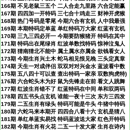
166期 不见老鼠三五个 二人合走九里路 六合定能赢
167期 四四加一开特码 三七合十鸡走三 财神开虎猴
168期 热门号码是零尾 今期六合有玄机 人中我最强
169期 本期特码定单蓝 单红特码万大家 红蓝有玄机
170期 三九三四必开一 今期要防猴猪开 特码在其中
171期 特码出在尾绿肖 红波单数找特码 惊神泣鬼人
172期 猜南猜北不能中 属土属水亦属金 欲钱看女人
173期 今期生肖兴土木 蛇马相见恨见晚 三头定真章
174期 天生一对成伴侣 双双对对兴金水 蓝波看中数
175期 五八四十可以查 查出特码一家亲 双数狗虎特)
176期 六合蛇头木为好 鼠为先锋走在前 看文人跳舞
177期 红波生肖错不了 红蓝特码在中间 单和双两码
178期 四五书头点玄机 谁能一夜十三次 东方三四发
179期 二五生肖有绿头 特码可能是牛头 牛猪中特码
180期 六蛇马来本期开 四四合八看十六 玄机是猜八
181期 单红单蓝实易找 特码蓝波送大家 红色开特码
182期 今期生肖有火花 二五一十发大家 生肖在诗内