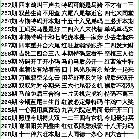
252期 四来鸡叫三声去 特码可能是马猪 不才有二三
253期 双蓝生肖不用查 六尾八尾靠近它 四七来同堂
254期 今期特码开本期 十五十六兄弟码 三必开本期
255期 正码买马是最好 二四六八来代替 单码单码来
256期 本期特码十和七 蛇虎本是一家亲 少去老就来
257期 四零重开合六尾 红旺蓝弱绿跟齐 二四发大财
258期 吉数二四合三八 本期特码应看平 空棺三人抬
259期 特码开了开小码 马前马后必开一 红蓝波中特
260期 坐着没有站着高 四十风光乐有余 蛇龙一起来
261期 万里碧空朵朵云 闲花野草反为珍 虎后来双开
262期 双双对对今期来 三六七尾带玄机 猴后不带鸡
263期 马前免后三合狗 一片天机定虎狗 特码不离三
264期 今期蓝尾出生肖 红波必定爆特码 牛鸡中大奖
265期 一心两用真费劲 九宫六院定局面 最旺开三门
266期 照理今期搏大双 一二三四有玄机 今期最好买
267期 遂唱阳关四叠曲 红红双眼嫦娥爱 十八开好码
268期 十一伴六旺本期 三人同德一条心 四六合十一